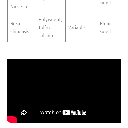
soleil
Noisette
Polyvalent,
Rosa
Plein
tolère
Variable
chinensis
soleil
calcaire