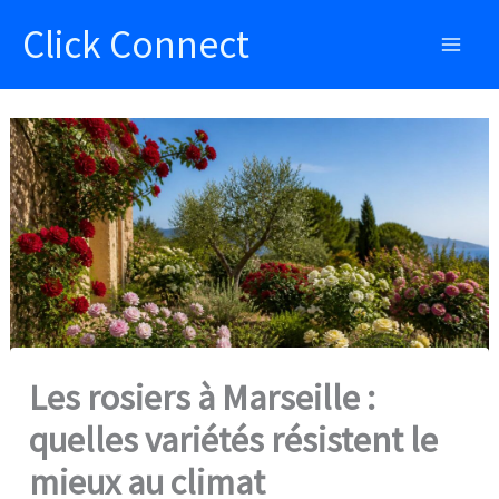
Aller
Click Connect
au
Main
contenu
Men
Les rosiers à Marseille :
quelles variétés résistent le
mieux au climat